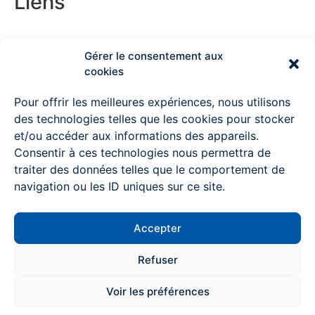
Liens
Couvreur Deauville
Gérer le consentement aux
cookies
Couvreur Lisieux
Pour offrir les meilleures expériences, nous utilisons
des technologies telles que les cookies pour stocker
Couvreur Ouistreham
et/ou accéder aux informations des appareils.
Consentir à ces technologies nous permettra de
Couvreur à Pont l’Evêque
traiter des données telles que le comportement de
Couvreur Mondeville
navigation ou les ID uniques sur ce site.
Couvreur Colombelles
Accepter
Couvreur Trouville sur mer
Contactez-nous
Refuser
Couvreur Villiers-sur-mer
Voir les préférences
Rénovation intérieure Caen