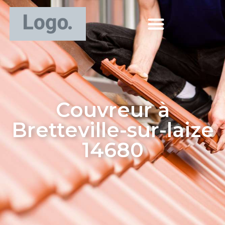
Couvreur à
Bretteville-sur-laize
14680