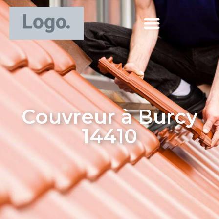
Couvreur à Burcy
14410