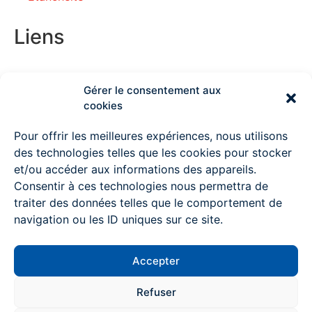
Liens
Gérer le consentement aux
Couvreur Deauville
cookies
Couvreur Lisieux
Pour offrir les meilleures expériences, nous utilisons
des technologies telles que les cookies pour stocker
Couvreur Ouistreham
et/ou accéder aux informations des appareils.
Consentir à ces technologies nous permettra de
Couvreur à Pont l’Evêque
traiter des données telles que le comportement de
Couvreur Mondeville
navigation ou les ID uniques sur ce site.
Couvreur Colombelles
Accepter
Couvreur Trouville sur mer
Contactez-nous
Refuser