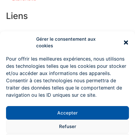
Liens
Gérer le consentement aux
Couvreur Deauville
cookies
Couvreur Lisieux
Pour offrir les meilleures expériences, nous utilisons
des technologies telles que les cookies pour stocker
Couvreur Ouistreham
et/ou accéder aux informations des appareils.
Consentir à ces technologies nous permettra de
Couvreur à Pont l’Evêque
traiter des données telles que le comportement de
Couvreur Mondeville
navigation ou les ID uniques sur ce site.
Couvreur Colombelles
Accepter
Couvreur Trouville sur mer
Contactez-nous
Refuser