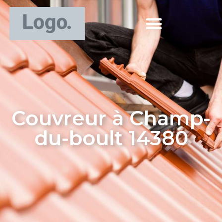
Couvreur à Champ-
du-boult 14380