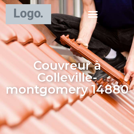
Couvreur à
Colleville-
montgomery 14880