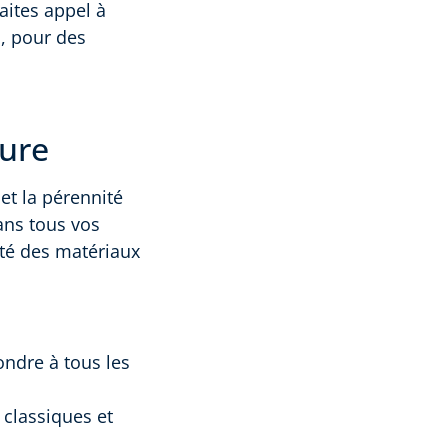
aites appel à
s, pour des
sure
et la pérennité
ns tous vos
lité des matériaux
ondre à tous les
s classiques et