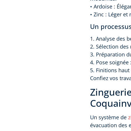
• Ardoise : Éléga
• Zinc : Léger et
Un processus
1. Analyse des b
2. Sélection des
3. Préparation d
4. Pose soignée 
5. Finitions hau
Confiez vos trav
Zinguerie
Coquainvi
Un système de
z
évacuation des e