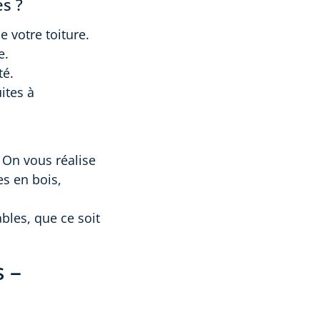
es ?
e votre toiture.
e.
té.
ites à
. On vous réalise
s en bois,
bles, que ce soit
 –