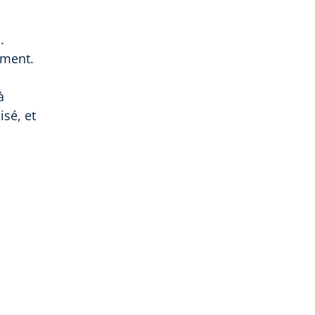
.
ement.
à
isé, et