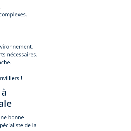
.
t complexes.
environnement.
rts nécessaires.
nche.
villiers !
 à
ale
 une bonne
pécialiste de la