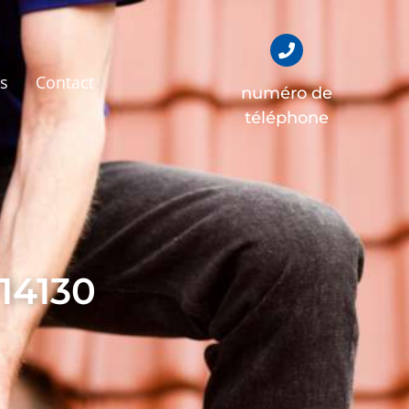
és
Contact
numéro de
téléphone
 14130