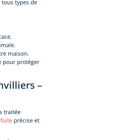
 tous types de
cace.
imale.
otre maison.
e pour protéger
villiers –
s traitée
fuite
précise et