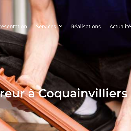
résentation
Services
Réalisations
Actualit
eur à Coquainvilliers