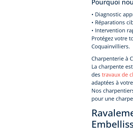
Pourquoi nous
• Diagnostic appr
• Réparations ci
• Intervention r
Protégez votre t
Coquainvilliers.
Charpenterie à C
La charpente est 
des
travaux de c
adaptées à votre
Nos charpentiers
pour une charpen
Ravalemen
Embellis