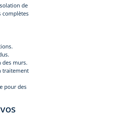
isolation de
ns complètes
tions.
dus.
n des murs.
n traitement
re pour des
 vos