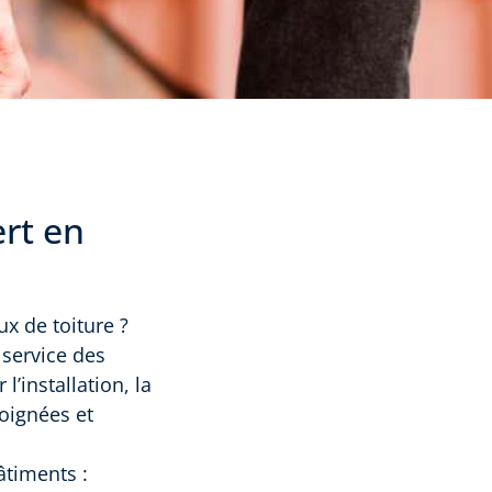
ert en
x de toiture ?
 service des
l’installation, la
soignées et
âtiments :