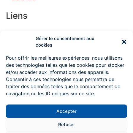
Liens
Gérer le consentement aux
Couvreur Deauville
cookies
Couvreur Lisieux
Pour offrir les meilleures expériences, nous utilisons
des technologies telles que les cookies pour stocker
Couvreur Ouistreham
et/ou accéder aux informations des appareils.
Consentir à ces technologies nous permettra de
Couvreur à Pont l’Evêque
traiter des données telles que le comportement de
Couvreur Mondeville
navigation ou les ID uniques sur ce site.
Couvreur Colombelles
Accepter
Couvreur Trouville sur mer
Contactez-nous
Refuser