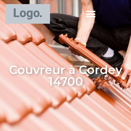
Couvreur à Cordey
14700