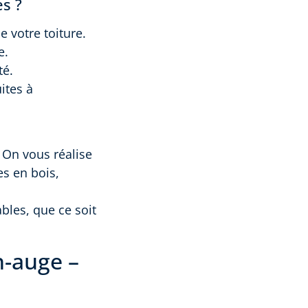
es ?
e votre toiture.
e.
té.
ites à
. On vous réalise
s en bois,
bles, que ce soit
n-auge –