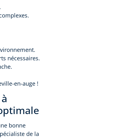
.
t complexes.
environnement.
rts nécessaires.
nche.
ville-en-auge !
 à
 optimale
 une bonne
pécialiste de la