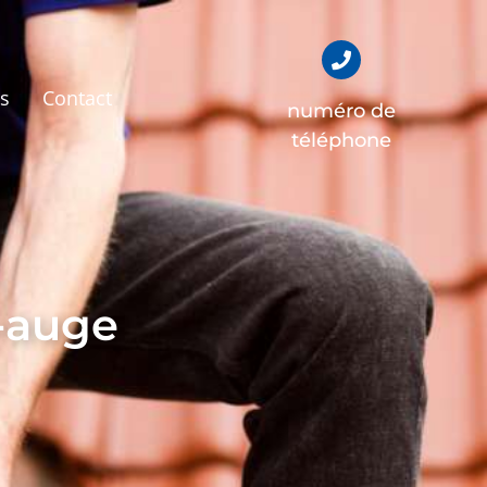
és
Contact
numéro de
téléphone
n-auge