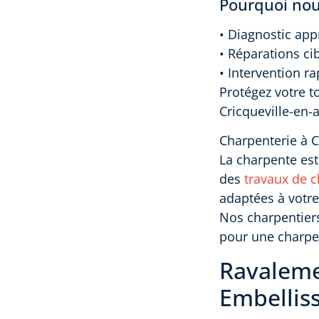
Pourquoi nous
• Diagnostic appr
• Réparations ci
• Intervention r
Protégez votre t
Cricqueville-en-
Charpenterie à C
La charpente est 
des
travaux de c
adaptées à votre
Nos charpentiers
pour une charpen
Ravaleme
Embellis