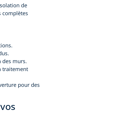
isolation de
ns complètes
tions.
dus.
n des murs.
n traitement
verture pour des
 vos