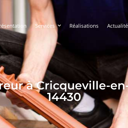
résentation
Services
Réalisations
Actualit
eur à Cricqueville-e
14430