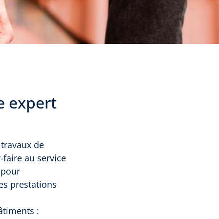
e expert
 travaux de
-faire au service
 pour
des prestations
âtiments :