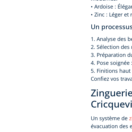
• Ardoise : Éléga
• Zinc : Léger et
Un processus
1. Analyse des b
2. Sélection des
3. Préparation d
4. Pose soignée 
5. Finitions hau
Confiez vos trav
Zinguerie
Cricquevi
Un système de
z
évacuation des e