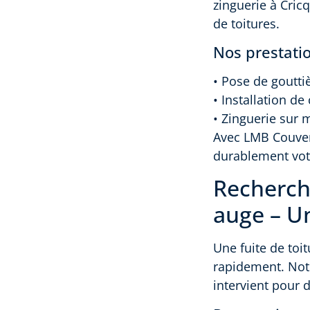
zinguerie à Cric
de toitures.
Nos prestati
• Pose de goutti
• Installation d
• Zinguerie sur 
Avec LMB Couvert
durablement votr
Recherche
auge – Un
Une fuite de toit
rapidement. Not
intervient pour 