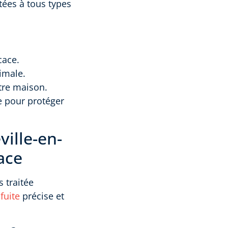
tées à tous types
cace.
imale.
otre maison.
e pour protéger
ville-en-
ace
s traitée
fuite
précise et