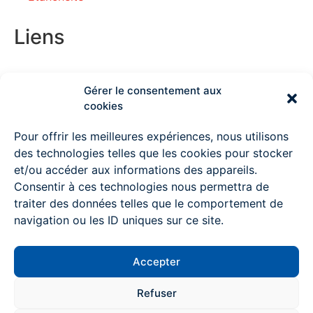
Liens
Gérer le consentement aux
Couvreur Deauville
cookies
Couvreur Lisieux
Pour offrir les meilleures expériences, nous utilisons
des technologies telles que les cookies pour stocker
Couvreur Ouistreham
et/ou accéder aux informations des appareils.
Consentir à ces technologies nous permettra de
Couvreur à Pont l’Evêque
traiter des données telles que le comportement de
Couvreur Mondeville
navigation ou les ID uniques sur ce site.
Couvreur Colombelles
Accepter
Couvreur Trouville sur mer
Contactez-nous
Refuser