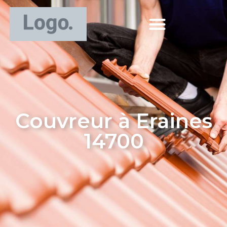
Couvreur à Eraines
14700