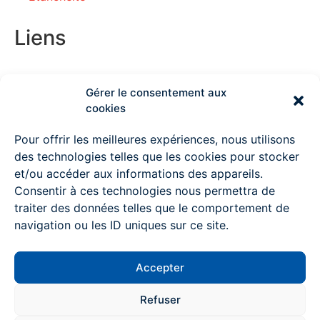
Liens
Gérer le consentement aux
Couvreur Deauville
cookies
Couvreur Lisieux
Pour offrir les meilleures expériences, nous utilisons
des technologies telles que les cookies pour stocker
Couvreur Ouistreham
et/ou accéder aux informations des appareils.
Consentir à ces technologies nous permettra de
Couvreur à Pont l’Evêque
traiter des données telles que le comportement de
Couvreur Mondeville
navigation ou les ID uniques sur ce site.
Couvreur Colombelles
Accepter
Couvreur Trouville sur mer
Contactez-nous
Refuser