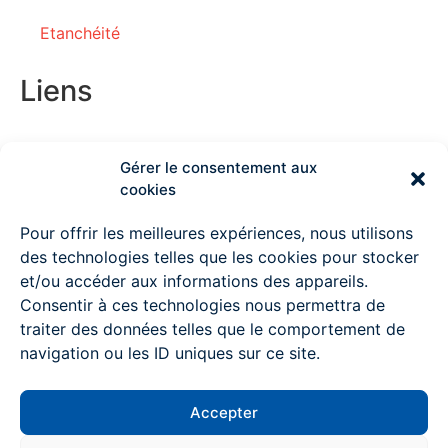
Etanchéité
Liens
Gérer le consentement aux
Couvreur Deauville
cookies
Couvreur Lisieux
Pour offrir les meilleures expériences, nous utilisons
des technologies telles que les cookies pour stocker
Couvreur Ouistreham
et/ou accéder aux informations des appareils.
Consentir à ces technologies nous permettra de
Couvreur à Pont l’Evêque
traiter des données telles que le comportement de
Couvreur Mondeville
navigation ou les ID uniques sur ce site.
Couvreur Colombelles
Accepter
Couvreur Trouville sur mer