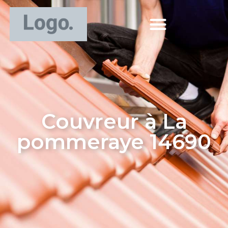
Couvreur à La
pommeraye 14690