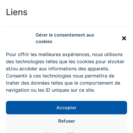
Liens
Couvreur Deauville
Gérer le consentement aux
cookies
Couvreur Lisieux
Pour offrir les meilleures expériences, nous utilisons
des technologies telles que les cookies pour stocker
Couvreur Ouistreham
et/ou accéder aux informations des appareils.
Consentir à ces technologies nous permettra de
Couvreur à Pont l’Evêque
traiter des données telles que le comportement de
Couvreur Mondeville
navigation ou les ID uniques sur ce site.
Couvreur Colombelles
Accepter
Couvreur Trouville sur mer
Contactez-nous
Refuser
Couvreur Villiers-sur-mer