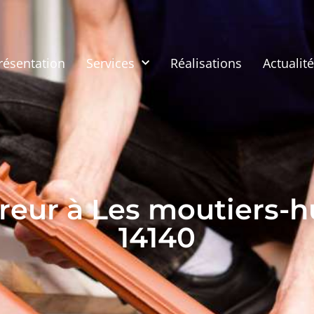
résentation
Services
Réalisations
Actualit
reur à Les moutiers-h
14140