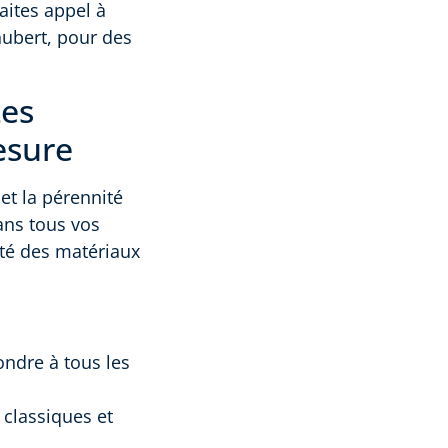
aites appel à
hubert, pour des
Les
esure
et la pérennité
ns tous vos
lité des matériaux
ondre à tous les
s classiques et