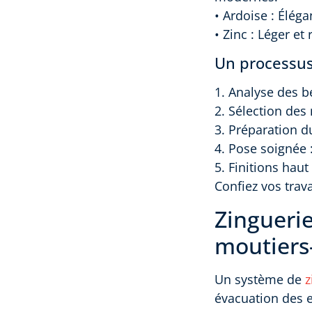
• Ardoise : Éléga
• Zinc : Léger et
Un processus
1. Analyse des b
2. Sélection des
3. Préparation d
4. Pose soignée 
5. Finitions hau
Confiez vos trav
Zinguerie
moutiers
Un système de
z
évacuation des e