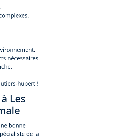
.
t complexes.
environnement.
rts nécessaires.
nche.
utiers-hubert !
 à Les
imale
 une bonne
pécialiste de la