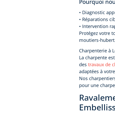
Pourquoi nous
• Diagnostic appr
• Réparations ci
• Intervention r
Protégez votre t
moutiers-hubert
Charpenterie à L
La charpente est 
des
travaux de c
adaptées à votre
Nos charpentiers
pour une charpen
Ravaleme
Embellis