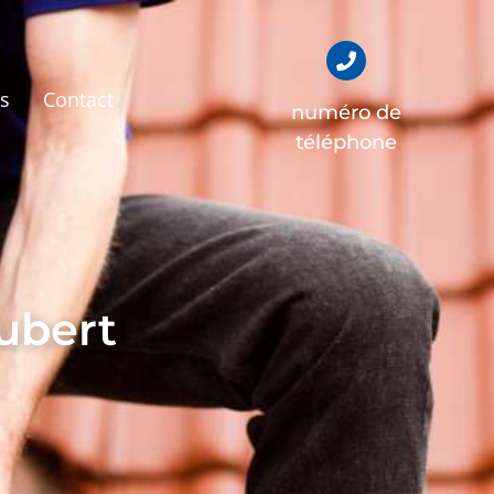
és
Contact
numéro de
téléphone
ubert