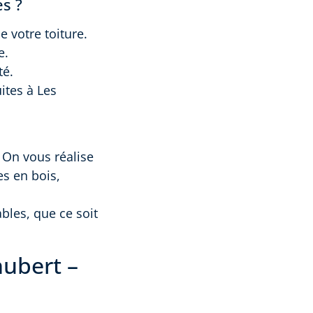
es ?
e votre toiture.
e.
té.
ites à Les
. On vous réalise
s en bois,
bles, que ce soit
hubert –