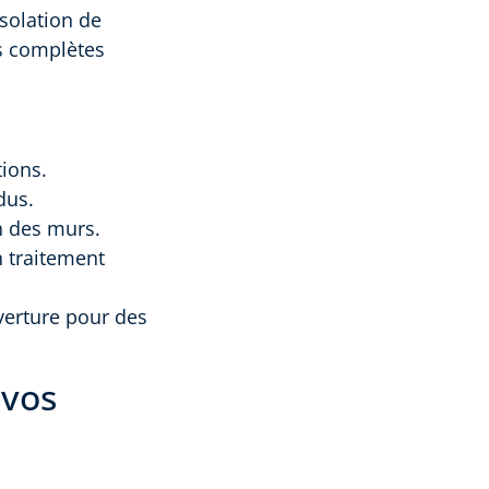
isolation de
ns complètes
tions.
dus.
n des murs.
n traitement
verture pour des
 vos