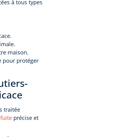
tées à tous types
cace.
imale.
otre maison.
e pour protéger
tiers-
icace
s traitée
fuite
précise et