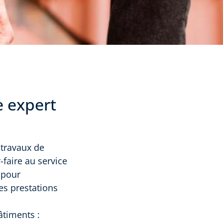
e expert
 travaux de
-faire au service
 pour
des prestations
âtiments :