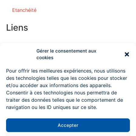
Etanchéité
Liens
Gérer le consentement aux
Couvreur Deauville
cookies
Couvreur Lisieux
Pour offrir les meilleures expériences, nous utilisons
des technologies telles que les cookies pour stocker
Couvreur Ouistreham
et/ou accéder aux informations des appareils.
Consentir à ces technologies nous permettra de
Couvreur à Pont l’Evêque
traiter des données telles que le comportement de
Couvreur Mondeville
navigation ou les ID uniques sur ce site.
Couvreur Colombelles
Accepter
Couvreur Trouville sur mer