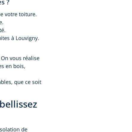
es ?
e votre toiture.
e.
té.
ites à Louvigny.
. On vous réalise
s en bois,
bles, que ce soit
ellissez
isolation de