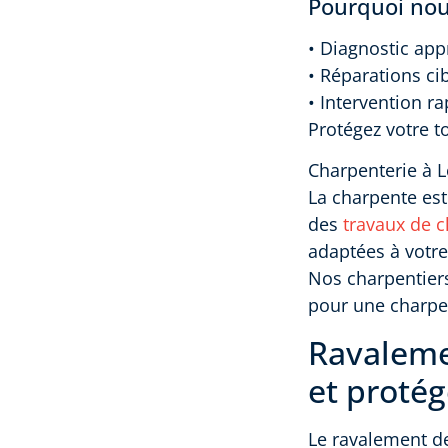
Pourquoi nous
• Diagnostic appr
• Réparations ci
• Intervention r
Protégez votre t
Charpenterie à L
La charpente est 
des
travaux de c
adaptées à votre
Nos charpentiers
pour une charpen
Ravaleme
et proté
Le ravalement de 