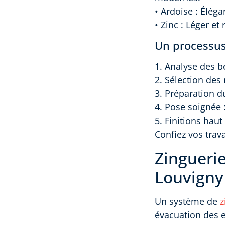
• Ardoise : Éléga
• Zinc : Léger et
Un processus
1. Analyse des b
2. Sélection des
3. Préparation d
4. Pose soignée 
5. Finitions hau
Confiez vos trav
Zinguerie
Louvigny
Un système de
z
évacuation des e