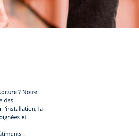
toiture ? Notre
ce des
l’installation, la
soignées et
âtiments :