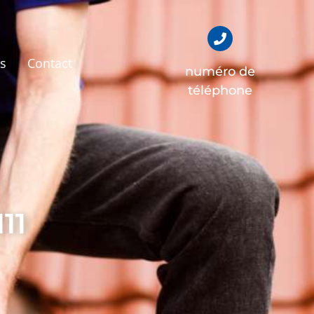
és
Contact
numéro de
téléphone
11