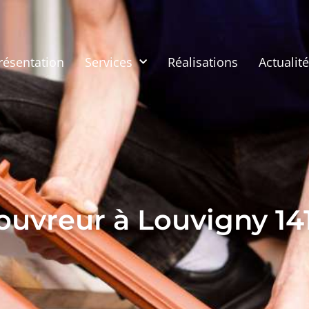
résentation
Services
Réalisations
Actualit
ouvreur à Louvigny 141