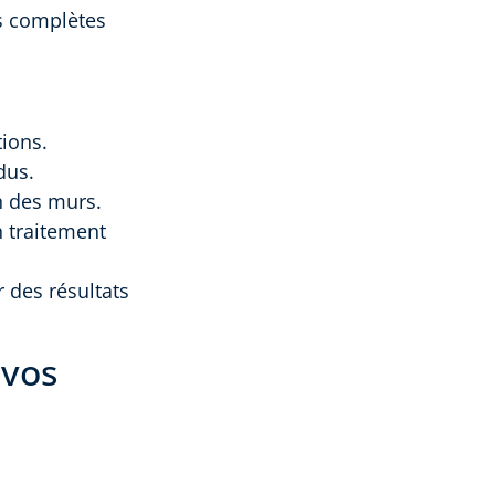
ns complètes
tions.
dus.
n des murs.
n traitement
 des résultats
 vos