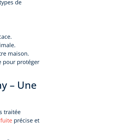
types de
cace.
imale.
otre maison.
e pour protéger
ny – Une
s traitée
fuite
précise et