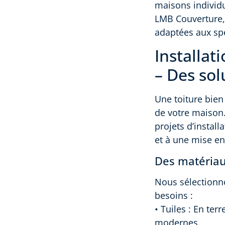
maisons individu
LMB Couverture, 
adaptées aux spé
Installat
– Des sol
Une toiture bien
de votre maison
projets d’install
et à une mise en
Des matériau
Nous sélectionno
besoins :
• Tuiles : En ter
modernes.