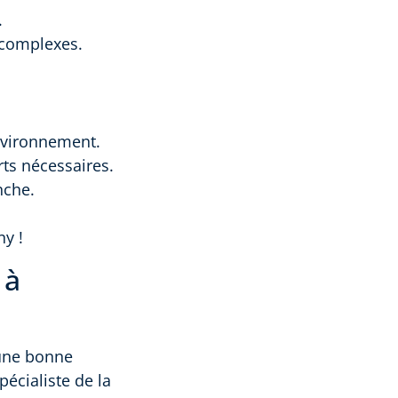
.
t complexes.
environnement.
rts nécessaires.
nche.
ny !
 à
 une bonne
pécialiste de la