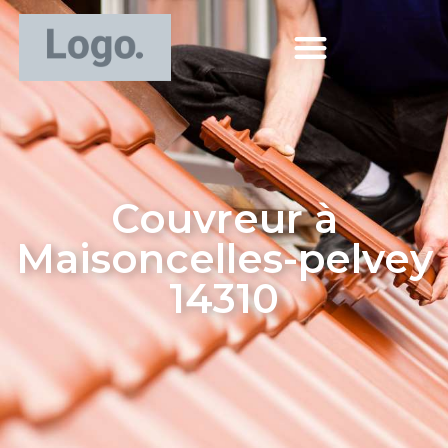
Couvreur à
Maisoncelles-pelvey
14310