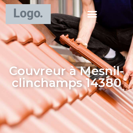
Couvreur à Mesnil-
clinchamps 14380