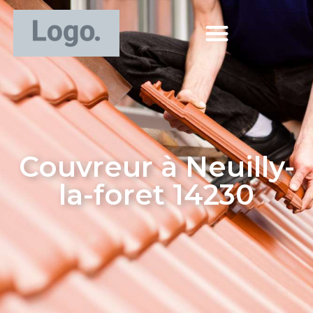
Couvreur à Neuilly-
la-foret 14230