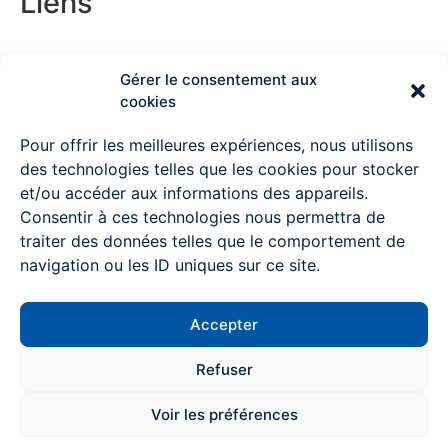
Liens
Couvreur Deauville
Gérer le consentement aux
cookies
Couvreur Lisieux
Pour offrir les meilleures expériences, nous utilisons
des technologies telles que les cookies pour stocker
Couvreur Ouistreham
et/ou accéder aux informations des appareils.
Consentir à ces technologies nous permettra de
Couvreur à Pont l’Evêque
traiter des données telles que le comportement de
Couvreur Mondeville
navigation ou les ID uniques sur ce site.
Couvreur Colombelles
Accepter
Couvreur Trouville sur mer
Contactez-nous
Refuser
Couvreur Villiers-sur-mer
Voir les préférences
Rénovation intérieure Caen